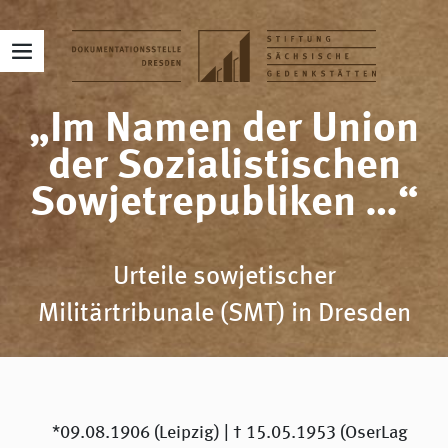
„Im Namen der Union
der Sozialistischen
Sowjetrepubliken …“
Urteile sowjetischer
Militärtribunale (SMT) in Dresden
*09.08.1906 (Leipzig) | † 15.05.1953 (OserLag