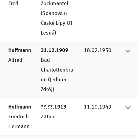
Fred
Zuckmantel
(Sosnová u
České Lípy OT
Lesná)
Hoffmann
31.12.1909
18.02.1950
Alfred
Bad
Charlottenbru
nn (Jedlina-
Zdrój)
Hoffmann
??.??.1913
11.10.1949
Friedrich
Zittau
Hermann