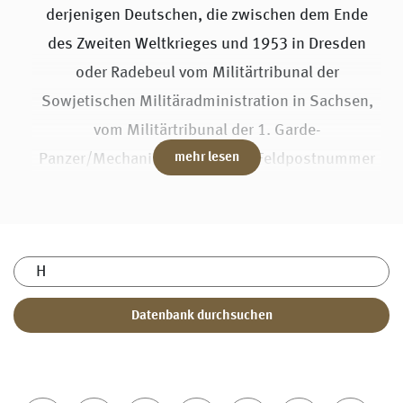
derjenigen Deutschen, die zwischen dem Ende
des Zweiten Weltkrieges und 1953 in Dresden
oder Radebeul vom Militärtribunal der
Sowjetischen Militäradministration in Sachsen,
vom Militärtribunal der 1. Garde-
Panzer/Mechanisierten Armee (Feldpostnummer
mehr lesen
08640) oder vom Militärtribunal der Gruppe der
Sowjetischen Besatzungstruppen in Deutschland
(Feldpostnummer 48240) verurteilt wurden.
Sie können die Seite derzeit nach Namen und
Geburtsorten durchsuchen. Für die nähere
Zukunft ist vorgesehen, ausgewählte Dokumente,
zum Beispiel Urteile, zu den einzelnen