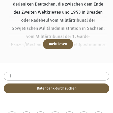
derjenigen Deutschen, die zwischen dem Ende
des Zweiten Weltkrieges und 1953 in Dresden
oder Radebeul vom Militärtribunal der
Sowjetischen Militäradministration in Sachsen,
vom Militärtribunal der 1. Garde-
Panzer/Mechanisierten Armee (Feldpostnummer
mehr lesen
08640) oder vom Militärtribunal der Gruppe der
Sowjetischen Besatzungstruppen in Deutschland
(Feldpostnummer 48240) verurteilt wurden.
Sie können die Seite derzeit nach Namen und
Geburtsorten durchsuchen. Für die nähere
Zukunft ist vorgesehen, ausgewählte Dokumente,
zum Beispiel Urteile, zu den einzelnen