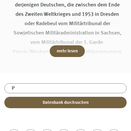
derjenigen Deutschen, die zwischen dem Ende
des Zweiten Weltkrieges und 1953 in Dresden
oder Radebeul vom Militärtribunal der
Sowjetischen Militäradministration in Sachsen,
vom Militärtribunal der 1. Garde-
Panzer/Mechanisierten Armee (Feldpostnummer
mehr lesen
08640) oder vom Militärtribunal der Gruppe der
Sowjetischen Besatzungstruppen in Deutschland
(Feldpostnummer 48240) verurteilt wurden.
Sie können die Seite derzeit nach Namen und
Geburtsorten durchsuchen. Für die nähere
Zukunft ist vorgesehen, ausgewählte Dokumente,
zum Beispiel Urteile, zu den einzelnen