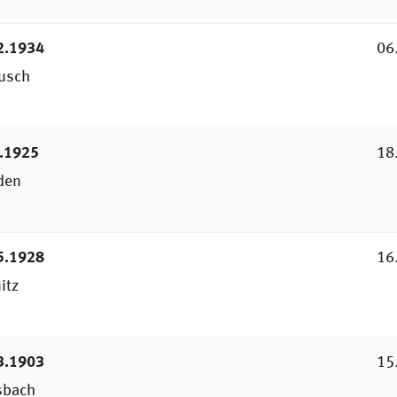
2.1934
06
usch
?.1925
18
den
5.1928
16
itz
3.1903
15
sbach