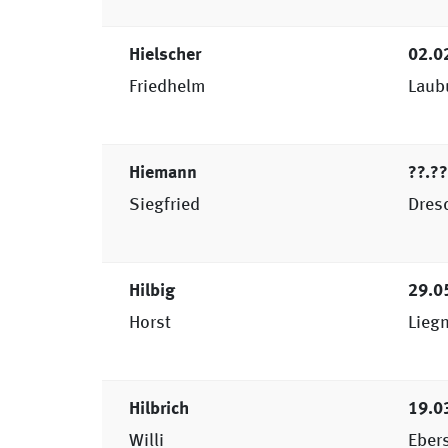
Hielscher
02.0
Friedhelm
Laub
Hiemann
??.?
Siegfried
Dres
Hilbig
29.0
Horst
Liegn
Hilbrich
19.0
Willi
Eber