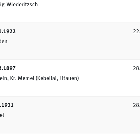
zig-Wiederitzsch
1.1922
22
den
2.1897
28
ln, Kr. Memel (Kebeliai, Litauen)
?.1931
28
el