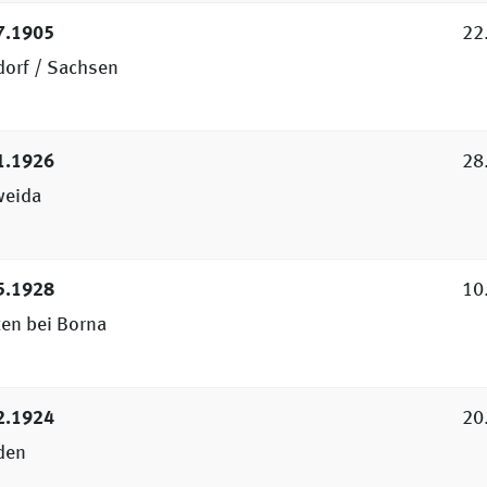
7.1905
22
dorf / Sachsen
1.1926
28
weida
5.1928
10
ten bei Borna
2.1924
20
den