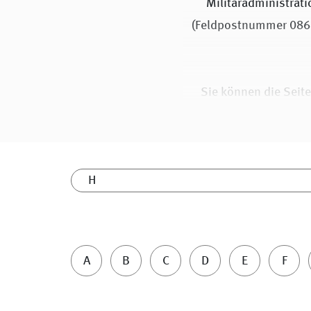
Militäradministrat
(Feldpostnummer 0864
Sie können die Seit
vorgesehen, ausgewä
Die Informatione
Bundesstiftung Aufa
Für weitere Informatio
A
B
C
D
E
F
Sie bi