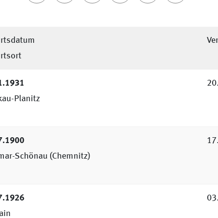
Die Datensätze werden fortlaufend ergänzt und korrigiert.
rts­datum
Ve
ts­ort
1.1931
20
kau-Planitz
7.1900
17
mar-Schönau (Chemnitz)
7.1926
03
ain