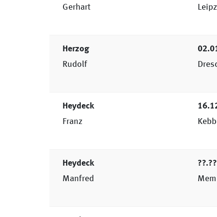
Gerhart
Leip
Herzog
02.0
Rudolf
Dres
Heydeck
16.1
Franz
Kebbe
Heydeck
??.?
Manfred
Mem