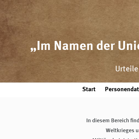
„Im Namen der Unio
Urteil
Start
Personenda
In diesem Bereich fin
Weltkrieges u