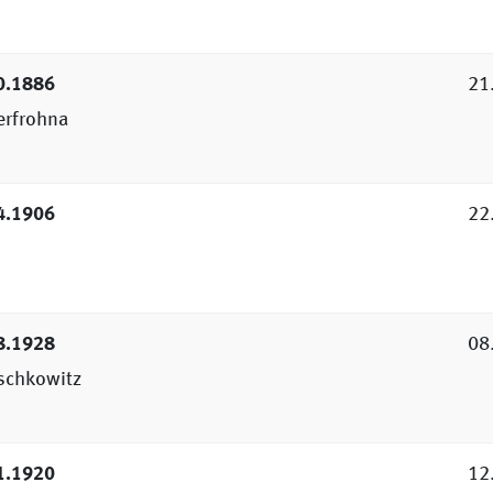
0.1886
21
erfrohna
4.1906
22
8.1928
08
schkowitz
1.1920
12