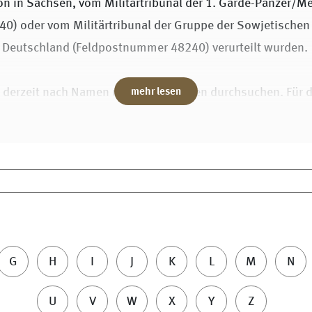
ion in Sachsen, vom Militärtribunal der 1. Garde-Panzer/M
0) oder vom Militärtribunal der Gruppe der Sowjetischen
Deutschland (Feldpostnummer 48240) verurteilt wurden.
e derzeit nach Namen und Geburtsorten durchsuchen. Für di
mehr lesen
hlte Dokumente, zum Beispiel Urteile, zu den einzelnen D
dokumentieren.
n zu den Verurteilten und ihrer Verfolgung werden im Rah
rbeitung geförderten Forschungsprojektes zusammengetra
nen zu den aufgeführten Verurteilten nehmen Sie bitte mit 
G
H
I
J
K
L
M
N
tte die im Datensatz genannte Identifikationsnummer (ID) 
U
V
W
X
Y
Z