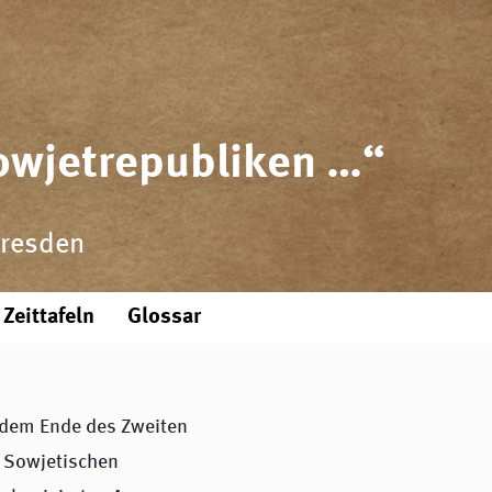
Sowjetrepubliken …“
Dresden
Zeittafeln
Glossar
n dem Ende des Zweiten
r Sowjetischen