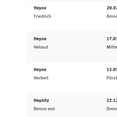
Heyne
20.0
Friedrich
Arns
Heyne
17.0
Helmut
Mitt
Heyne
12.0
Herbert
Pürs
Heynitz
22.1
Benno von
Dres