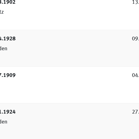
3.1902
13
tz
4.1928
09
den
7.1909
04
1.1924
27
den