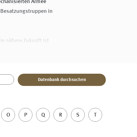
echanisierten Armee
 Besatzungstruppen in
e nähere Zukunft ist
atensätzen online zu
men eines von der
gen und ausgewertet.
uns Kontakt auf. Halten
O
P
Q
R
S
T
bereit.